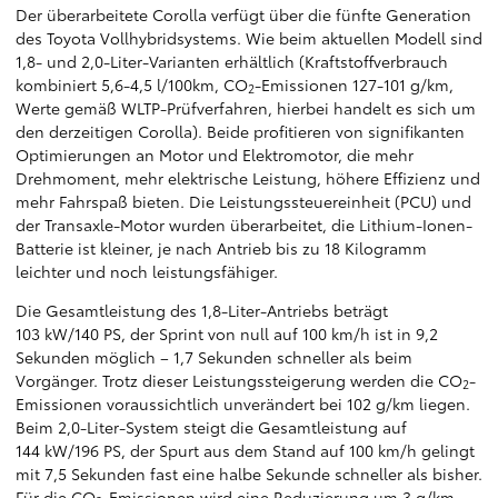
Der überarbeitete Corolla verfügt über die fünfte Generation
des Toyota Vollhybridsystems. Wie beim aktuellen Modell sind
1,8- und 2,0-Liter-Varianten erhältlich (Kraftstoffverbrauch
kombiniert 5,6-4,5 l/100km, CO
-Emissionen 127-101 g/km,
2
Werte gemäß WLTP-Prüfverfahren, hierbei handelt es sich um
den derzeitigen Corolla). Beide profitieren von signifikanten
Optimierungen an Motor und Elektromotor, die mehr
Drehmoment, mehr elektrische Leistung, höhere Effizienz und
mehr Fahrspaß bieten. Die Leistungssteuereinheit (PCU) und
der Transaxle-Motor wurden überarbeitet, die Lithium-Ionen-
Batterie ist kleiner, je nach Antrieb bis zu 18 Kilogramm
leichter und noch leistungsfähiger.
Die Gesamtleistung des 1,8-Liter-Antriebs beträgt
103 kW/140 PS, der Sprint von null auf 100 km/h ist in 9,2
Sekunden möglich – 1,7 Sekunden schneller als beim
Vorgänger. Trotz dieser Leistungssteigerung werden die CO
-
2
Emissionen voraussichtlich unverändert bei 102 g/km liegen.
Beim 2,0-Liter-System steigt die Gesamtleistung auf
144 kW/196 PS, der Spurt aus dem Stand auf 100 km/h gelingt
mit 7,5 Sekunden fast eine halbe Sekunde schneller als bisher.
Für die CO
-Emissionen wird eine Reduzierung um 3 g/km