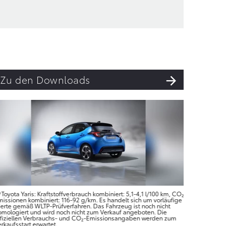
Zu den Downloads
Toyota Yaris: Kraftstoffverbrauch kombiniert: 5,1-4,1 l/100 km, CO₂-
Toyota Y
missionen kombiniert: 116-92 g/km. Es handelt sich um vorläufige
Emissionen
erte gemäß WLTP-Prüfverfahren. Das Fahrzeug ist noch nicht
Werte gemä
omologiert und wird noch nicht zum Verkauf angeboten. Die
homologier
ffiziellen Verbrauchs- und CO₂-Emissionsangaben werden zum
offizielle
rkaufsstart erwartet.
Verkaufssta