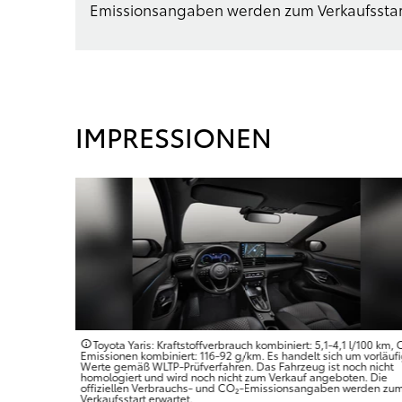
Emissionsangaben werden zum Verkaufsstar
IMPRESSIONEN
l/100 km, CO₂-
Toyota Yaris: Kraftstoffverbrauch kombiniert: 5,1-4,1 l/100 km,
m vorläufige
Emissionen kombiniert: 116-92 g/km. Es handelt sich um vorläuf
h nicht
Werte gemäß WLTP-Prüfverfahren. Das Fahrzeug ist noch nicht
n. Die
homologiert und wird noch nicht zum Verkauf angeboten. Die
erden zum
offiziellen Verbrauchs- und CO₂-Emissionsangaben werden zu
Verkaufsstart erwartet.