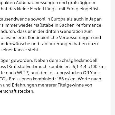
kompakten Außenabmessungen und großzügigem
at das kleine Modell längst mit Erfolg eingelöst.
tausendwende sowohl in Europa als auch in Japan
aris immer wieder Maßstäbe in Sachen Performance
dadurch, dass er in der dritten Generation zum
eb avancierte. Kontinuierliche Verbesserungen und
en Kundenwünsche und -anforderungen haben dazu
 seiner Klasse steht.
elfältiger geworden: Neben dem Schrägheckmodell
oss
(Kraftstoffverbrauch kombiniert: 5,1-4,4 l/100 km;
rte nach WLTP) und den leistungsstarken GR Yaris
 CO
-Emissionen kombiniert: 186 g/km. Werte nach
2
en und Erfahrungen mehrerer Titelgewinne von
erschaft stecken.