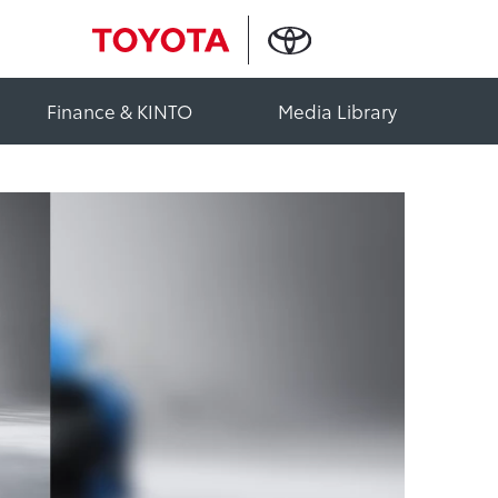
Finance & KINTO
Media Library