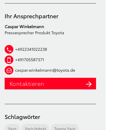
Ihr Ansprechpartner
Caspar Winkelmann
Pressesprecher Produkt Toyota
+4922341022238
+491705587371
caspar.winkelmann@toyota.de
Kontaktieren
Schlagwörter
Yaris
Yaris Hybrid
Toyota Yaris