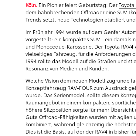
Köln.
Ein Pionier feiert Geburtstag: Der
Toyota
dem bahnbrechenden Offroader eine SUV-Ikone
Trends setzt, neue Technologien etabliert und
Im Frühjahr 1994 wurde auf dem Genfer Autom
vorgestellt: ein kompaktes SUV – ein damals n
und Monocoque-Karosserie. Der Toyota RAV4 w
vielseitiges Fahrzeug, für die Anforderungen
1994 rollte das Modell auf die Straßen und sti
Resonanz von Medien und Kunden.
Welche Vision dem neuen Modell zugrunde lag
Konzeptfahrzeug RAV-FOUR zum Ausdruck gebr
wurde. Das Serienmodell sollte diesem Konzep
Raumangebot in einem kompakten, sportliche
höhere Sitzposition sorgte für mehr Übersicht 
Gute Offroad-Fähigkeiten wurden mit agilen 
kombiniert, während gleichzeitig die höchste
Dies ist die Basis, auf der der RAV4 in bisher