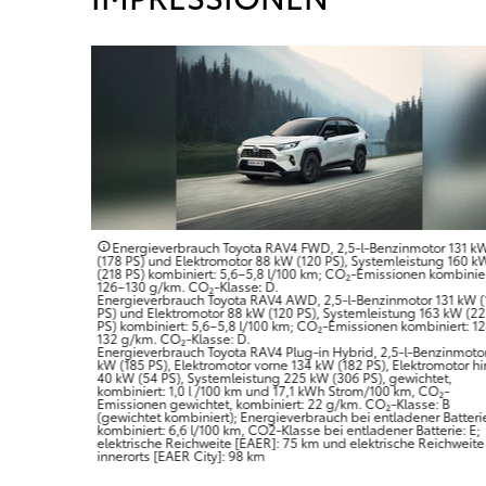
Energieverbrauch Toyota RAV4 FWD, 2,5-l-Benzinmotor 131 k
(178 PS) und Elektromotor 88 kW (120 PS), Systemleistung 160 k
(218 PS) kombiniert: 5,6–5,8 l/100 km; CO₂-Emissionen kombinier
126–130 g/km. CO₂-Klasse: D.
Energieverbrauch Toyota RAV4 AWD, 2,5-l-Benzinmotor 131 kW (
PS) und Elektromotor 88 kW (120 PS), Systemleistung 163 kW (2
PS) kombiniert: 5,6–5,8 l/100 km; CO₂-Emissionen kombiniert: 1
132 g/km. CO₂-Klasse: D.
Energieverbrauch Toyota RAV4 Plug-in Hybrid, 2,5-l-Benzinmoto
kW (185 PS), Elektromotor vorne 134 kW (182 PS), Elektromotor h
40 kW (54 PS), Systemleistung 225 kW (306 PS), gewichtet,
kombiniert: 1,0 l /100 km und 17,1 kWh Strom/100 km, CO₂-
Emissionen gewichtet, kombiniert: 22 g/km. CO₂-Klasse: B
(gewichtet kombiniert); Energieverbrauch bei entladener Batteri
kombiniert: 6,6 l/100 km, CO2-Klasse bei entladener Batterie: E;
elektrische Reichweite [EAER]: 75 km und elektrische Reichweite
innerorts [EAER City]: 98 km