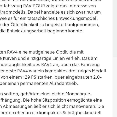
eptfahrzeug RAV-FOUR zeigte das Interesse von
lradmodells. Dabei handelte es sich zwar nur um
, wie es für ein tatsächliches Entwicklungsmodell
n der Öffentlichkeit so begeistert aufgenommen,
d die Entwicklungsarbeit beginnen konnte.
ten RAV4 eine mutige neue Optik, die mit
 Kurven und einzigartige Linien verlieh. Das am
ndetauglichkeit des RAV4 an, doch das Fahrzeug
Der erste RAV4 war ein kompaktes dreitüriges Modell
e von einem 129 PS starken, quer eingebauten 2,0-
über einen permanenten Allradantrieb.
n sollten, gehörten eine leichte Monocoque-
fhängung. Die hohe Sitzposition ermöglichte eine
 Abmessungen ließ er sich leicht manövrieren. Die
innerten eher an ein kompaktes Schrägheckmodell