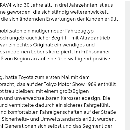
 RAV4
wird 30 Jahre alt. In drei Jahrzehnten ist aus
 geworden, die sich ständig weiterentwickelt,
 die sich ändernden Erwartungen der Kunden erfüllt.
obilsalon ein mutiger neuer Fahrzeugtyp
och ungebräuchlicher Begriff – mit Allradantrieb
ar ein echtes Original: ein wendiges und
 des modernen Lebens konzipiert. Im Frühsommer
eß von Beginn an auf eine überwältigend positive
, hatte Toyota zum ersten Mal mit dem
acht, das auf der Tokyo Motor Show 1989 enthüllt
t treu bleiben: mit einem großzügigen
n und unverwechselbaren Karosseriedesign. Die
und vermittelte dadurch ein sicheres Fahrgefühl.
und komfortablen Fahreigenschaften auf der Straße
n Sicherheits- und Umweltstandards erfüllt wurden.
 fünf Generationen sich selbst und das Segment der