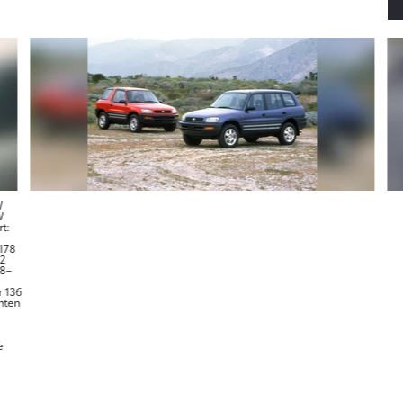
W
W
t:
178
22
28–
r 136
inten
e