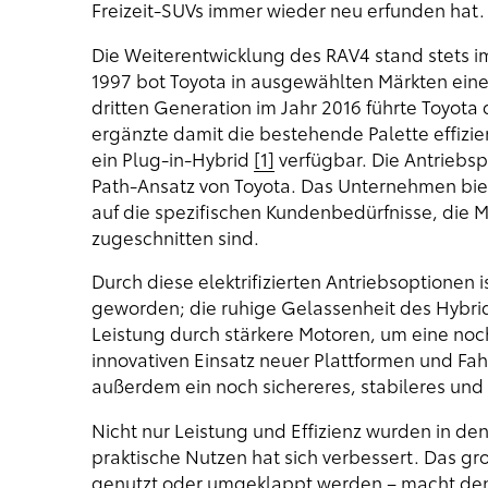
Freizeit-SUVs immer wieder neu erfunden hat.
Die Weiterentwicklung des RAV4 stand stets im
1997 bot Toyota in ausgewählten Märkten eine 
dritten Generation im Jahr 2016 führte Toyot
ergänzte damit die bestehende Palette effizie
ein Plug-in-Hybrid
[1]
verfügbar. Die Antriebsp
Path-Ansatz von Toyota. Das Unternehmen biet
auf die spezifischen Kundenbedürfnisse, die M
zugeschnitten sind.
Durch diese elektrifizierten Antriebsoptionen
geworden; die ruhige Gelassenheit des Hybrida
Leistung durch stärkere Motoren, um eine noc
innovativen Einsatz neuer Plattformen und Fa
außerdem ein noch sichereres, stabileres un
Nicht nur Leistung und Effizienz wurden in den
praktische Nutzen hat sich verbessert. Das g
genutzt oder umgeklappt werden – macht den 