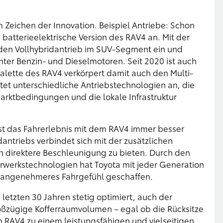
 Zeichen der Innovation. Beispiel Antriebe: Schon
batterieelektrische Version des RAV4 an. Mit der
a den Vollhybridantrieb im SUV-Segment ein und
nter Benzin- und Dieselmotoren. Seit 2020 ist auch
alette des RAV4 verkörpert damit auch den Multi-
et unterschiedliche Antriebstechnologien an, die
arktbedingungen und die lokale Infrastruktur
 ist das Fahrerlebnis mit dem RAV4 immer besser
ntriebs verbindet sich mit der zusätzlichen
h direktere Beschleunigung zu bieten. Durch den
hrwerkstechnologien hat Toyota mit jeder Generation
d angenehmeres Fahrgefühl geschaffen.
 letzten 30 Jahren stetig optimiert, auch der
roßzügige Kofferraumvolumen – egal ob die Rücksitze
RAV4 zu einem leistungsfähigen und vielseitigen