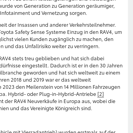
 wurde von Generation zu Generation geräumiger,
Infotainment und Vernetzung sorgen.
heit der Insassen und anderer Verkehrsteilnehmer.
 Toyota Safety Sense Systeme Einzug in den RAV4, um
öglichst vielen Kunden zugänglich zu machen, den
n und das Unfallrisiko weiter zu verringern.
 RAV4 stets treu geblieben und hat sich dabei
ürfnisse eingestellt. Dadurch ist er in den 30 Jahren
ilbranche geworden und hat sich weltweit zu einem
hren 2018 und 2019 war er das weltweit
 2023 den Meilenstein von 14 Millionen Fahrzeugen
opa. Hybrid- oder Plug-in-Hybrid-Antriebe
[2]
 der RAV4 Neuverkäufe in Europa aus, wobei die
nien und das Vereinigte Königreich sind.
ehicle mit Vierradantrieb) wurden erstmals auf der