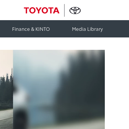
Finance & KINTO
Media Library