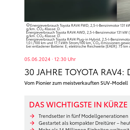
Energieverbrauch Toyota RAV4 FWD, 2,5-l-Benzinmotor 131 kW 
g/km. CO₂-Klasse: D.
Energieverbrauch Toyota RAV4 AWD, 2,5-l-Benzinmotor 131 kW (1
g/km. CO₂-Klasse: D.
Energieverbrauch Toyota RAV4 Plug-in Hybrid, 2,5-l-Benzinmotor 
1,0 l /100 km und 17,1 kWh Strom/100 km, CO₂-Emissionen gewich
bei entladener Batterie: E; elektrische Reichweite [EAER]: 75 km
05.06.2024 · 12:30
Uhr
30 JAHRE TOYOTA RAV4: 
Vom Pionier zum meistverkauften SUV-Modell
DAS WICHTIGSTE IN KÜRZE
Trendsetter in fünf Modellgenerationen
Gestartet als kompakter Dreitürer – heu
Mehr als 14 Millionen Einheiten weltweit