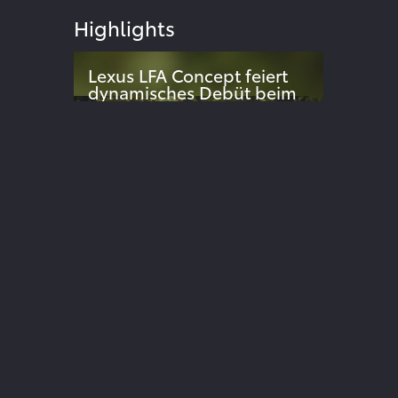
Highlights
Lexus LFA Concept feiert
dynamisches Debüt beim
Goodwood Festival of
024
Speed
Dynamische Weltpremiere des
elektrischen Supersportwagen-
Konzepts überrascht Publikum
ite
Der neue Lexus UX
Sportlich, urban und extrem