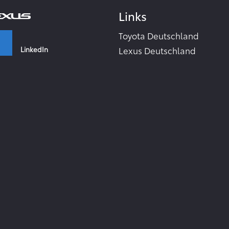
Links
Toyota Deutschland
LinkedIn
Lexus Deutschland
Zahlen & Fakten - Toyota 2
Toyota Collection
Facebook
Toyota Inside
TME Corporate Media Webs
Instagram
Toyota in the world
TMC Global Newsroom
RSS-Feeds
YouTube
Zur Newsletter Anmeldung