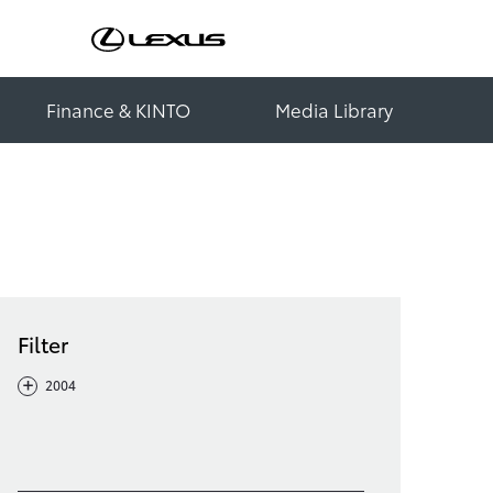
Finance & KINTO
Media Library
Filter
-
+
2004
Filter löschen