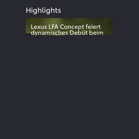
Highlights
Lexus LFA Concept feiert
dynamisches Debüt beim
Goodwood Festival of
024
Speed
Dynamische Weltpremiere des
elektrischen Supersportwagen-
Konzepts überrascht Publikum
ite
Der neue Lexus UX
Sportlich, urban und extrem