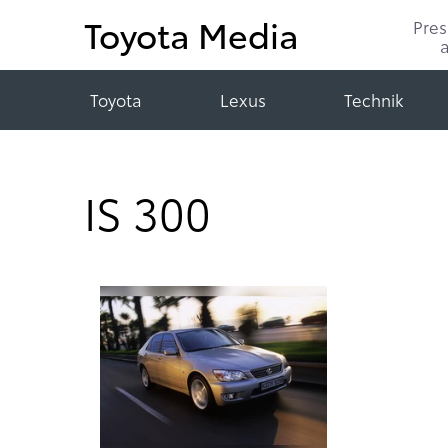
Toyota Media
Pre
Toyota
Lexus
Technik
IS 300