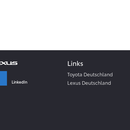
Links
Toyota Deutschland
LinkedIn
Lexus Deutschland
Zahlen & Fakten - Toyota 2
Toyota Collection
Facebook
Toyota Inside
TME Corporate Media Webs
Instagram
Toyota in the world