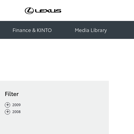
Finance & KINTO
Media Library
Filter
-
+
2009
-
+
2008
Filter löschen