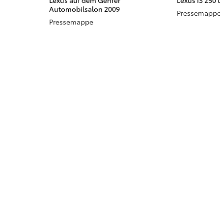
Lexus auf dem Genfer
Lexus IS 250 
Automobilsalon 2009
Pressemappe
Pressemappe