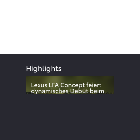
Highlights
Lexus LFA Concept feiert
dynamisches Debüt beim
Goodwood Festival of
024
Speed
Dynamische Weltpremiere des
elektrischen Supersportwagen-
Konzepts überrascht Publikum
ite