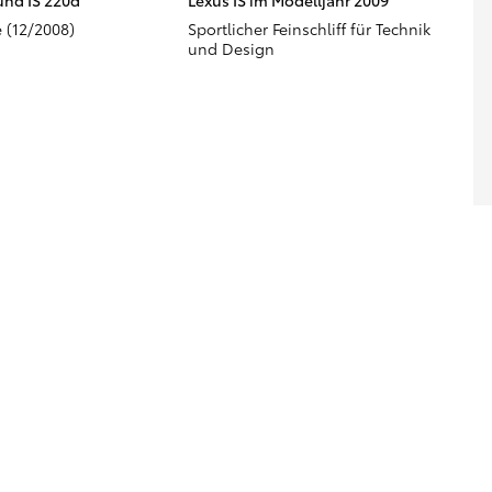
und IS 220d
Lexus IS im Modelljahr 2009
 (12/2008)
Sportlicher Feinschliff für Technik
und Design