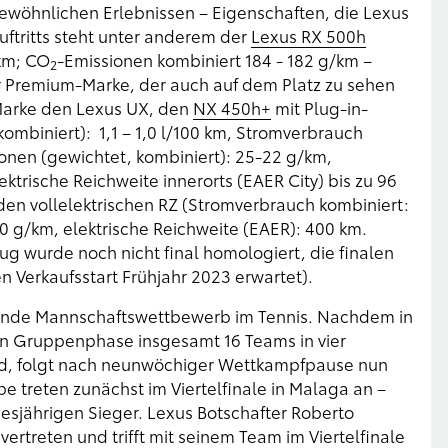
öhnlichen Erlebnissen – Eigenschaften, die Lexus
uftritts steht unter anderem der
Lexus RX 500h
0km; CO
-Emissionen kombiniert 184 - 182 g/km –
2
r Premium-Marke, der auch auf dem Platz zu sehen
Marke den Lexus UX, den
NX 450h+
mit Plug-in-
ombiniert): 1,1 – 1,0 l/100 km, Stromverbrauch
onen (gewichtet, kombiniert): 25-22 g/km,
ektrische Reichweite innerorts (EAER City) bis zu 96
en vollelektrischen RZ (Stromverbrauch kombiniert:
0 g/km, elektrische Reichweite (EAER): 400 km.
 wurde noch nicht final homologiert, die finalen
 Verkaufsstart Frühjahr 2023 erwartet).
indende Mannschaftswettbewerb im Tennis. Nachdem in
 Gruppenphase insgesamt 16 Teams in vier
d, folgt nach neunwöchiger Wettkampfpause nun
 treten zunächst im Viertelfinale in Malaga an –
esjährigen Sieger. Lexus Botschafter Roberto
ertreten und trifft mit seinem Team im Viertelfinale