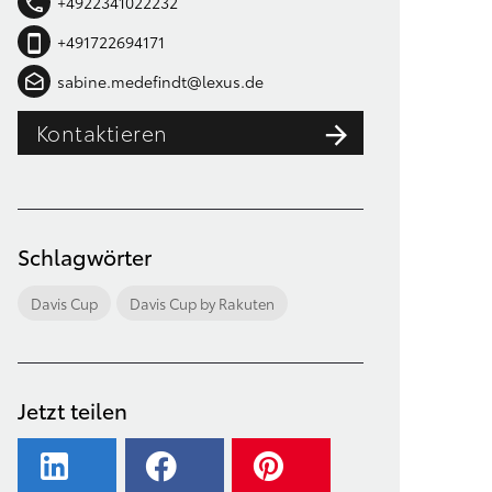
+4922341022232
+491722694171
sabine.medefindt@lexus.de
Kontaktieren
Schlagwörter
Davis Cup
Davis Cup by Rakuten
Jetzt teilen