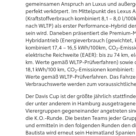
gemeinsamen Anspruch an Luxus und außergew
perfekt verkörpert. Im Mittelpunkt des Lexus A
(Kraftstoffverbrauch kombiniert 8,1 – 8,0 l/10
nach WLTP) als erster Performance-Hybrid de
sein wird. Daneben präsentiert die Premium-
Hybridantrieb (Energieverbrauch (gewichtet, k
kombiniert 17,4 – 16,5 kWh/100km, CO
-Emissi
2
elektrische Reichweite (EAER): bis zu 74 km, el
km. Werte gemäß WLTP-Prüfverfahren) sowie d
18,1 kWh/100 km, CO
-Emissionen kombiniert: 
2
Werte gemäß WLTP-Prüfverfahren. Das Fahrzeug
Verbrauchswerte werden zum voraussichtlichen
Der Davis Cup ist der größte jährlich stattf
der unter anderem in Hamburg ausgetragenen
Vierergruppen gegeneinander angetreten sin
die K.O.-Runde. Die besten Teams jeder Gruppe
und ermitteln in den folgenden Runden den di
Bautista wird erneut sein Heimatland Spanien v